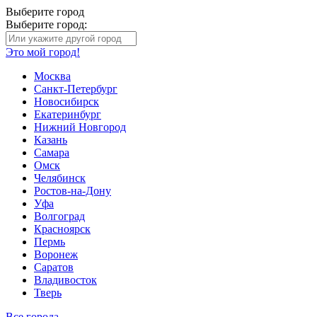
Выберите город
Выберите город:
Это мой город!
Москва
Санкт-Петербург
Новосибирск
Екатеринбург
Нижний Новгород
Казань
Самара
Омск
Челябинск
Ростов-на-Дону
Уфа
Волгоград
Красноярск
Пермь
Воронеж
Саратов
Владивосток
Тверь
Все города