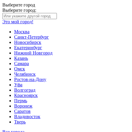
Выберите город
Выберите город:
Это мой город!
Москва
Санкт-Петербург
Новосибирск
Екатеринбург
Нижний Новгород
Казань
Самара
Омск
Челябинск
Ростов-на-Дону
Уфа
Волгоград
Красноярск
Пермь
Воронеж
Саратов
Владивосток
Тверь
Все города