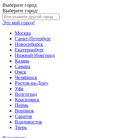
Выберите город
Выберите город:
Это мой город!
Москва
Санкт-Петербург
Новосибирск
Екатеринбург
Нижний Новгород
Казань
Самара
Омск
Челябинск
Ростов-на-Дону
Уфа
Волгоград
Красноярск
Пермь
Воронеж
Саратов
Владивосток
Тверь
Все города