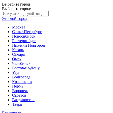
Выберите город
Выберите город:
Это мой город!
Москва
Санкт-Петербург
Новосибирск
Екатеринбург
Нижний Новгород
Казань
Самара
Омск
Челябинск
Ростов-на-Дону
Уфа
Волгоград
Красноярск
Пермь
Воронеж
Саратов
Владивосток
Тверь
Все города