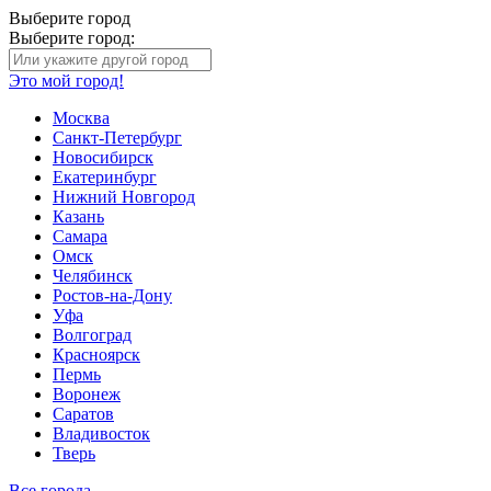
Выберите город
Выберите город:
Это мой город!
Москва
Санкт-Петербург
Новосибирск
Екатеринбург
Нижний Новгород
Казань
Самара
Омск
Челябинск
Ростов-на-Дону
Уфа
Волгоград
Красноярск
Пермь
Воронеж
Саратов
Владивосток
Тверь
Все города