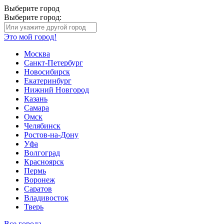
Выберите город
Выберите город:
Это мой город!
Москва
Санкт-Петербург
Новосибирск
Екатеринбург
Нижний Новгород
Казань
Самара
Омск
Челябинск
Ростов-на-Дону
Уфа
Волгоград
Красноярск
Пермь
Воронеж
Саратов
Владивосток
Тверь
Все города